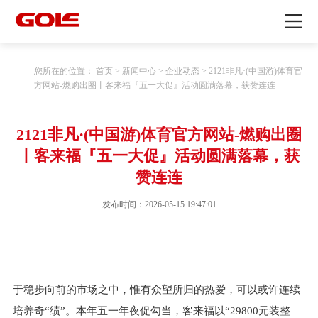
您所在的位置：
首页
>
新闻中心
>
企业动态
> 2121非凡·(中国游)体育官
方网站-燃购出圈丨客来福『五一大促』活动圆满落幕，获赞连连
2121非凡·(中国游)体育官方网站-燃购出圈
丨客来福『五一大促』活动圆满落幕，获
赞连连
发布时间：2026-05-15 19:47:01
于稳步向前的市场之中，惟有众望所归的热爱，可以或许连续
培养奇“绩”。本年五一年夜促勾当，客来福以“29800元装整