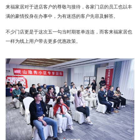
来福家居对于进店客户的尊敬与接待，各家门店的员工也以丰
满的豪情投身在办事中，为有迷惑的客户先容及解答。
不少门店更是于这次五一勾当时期签单连连，而客来福家居也
一样为线上用户带去更多优惠政策。