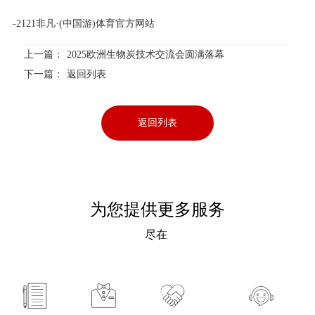
-2121非凡·(中国游)体育官方网站
上一篇：
2025欧洲生物炭技术交流会圆满落幕
下一篇：
返回列表
返回列表
为您提供更多服务
尽在