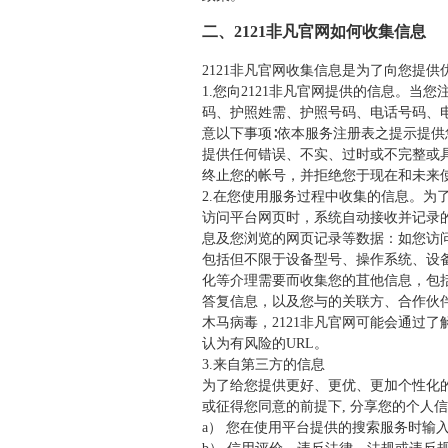
二、2121非凡官网如何收集信息
2121非凡官网收集信息是为了向您提供
1.您向2121非凡官网提供的信息。
码、护照姓需、护照号码、电话号码、
意以下事项∶依本服务注册表之提示提
提供任何错误、不实、过时或不完整或
终止您的帐号，并拒绝您于现在和未来
2.在您使用服务过程中收集的信息。为
访问平台网页时，系统自动接收并记录
息及您浏览的网页记录等数据：如您访
包括但不限于设备型号、操作系统、设备
化等介理需要而收集您的苴他信息，包括
答复信息，以及您与的关联方、合作伙伴
木马病毒，2121非凡官网可能会通过
认为有风险的URL。
3.来自第三方的信息
为了给您提供更好、更优、更加个性化
或征得您同意的前提下, 分享您的个人
a） 您在使用平台提供的搜索服务时输