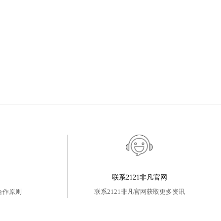
联系2121非凡官网
合作原则
联系2121非凡官网获取更多资讯