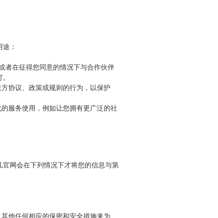
用途：
，或者在征得您同意的情况下与合作伙伴
订。
关联方协议、政策或规则的行为，以保护
性化的服务使用，例如让您拥有更广泛的社
非凡官网会在下列情况下才将您的信息与第
以及其他任何相应的保密和安全措施来为