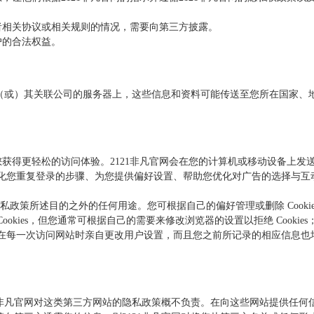
者相关协议或相关规则的情况，需要向第三方披露。
用户的合法权益。
（或）其关联公司的服务器上，这些信息和资料可能传送至您所在国家、
获得更轻松的访问体验。2121非凡官网会在您的计算机或移动设备上发送一
是为了简化您重复登录的步骤、为您提供偏好设置、帮助您优化对广告的选择
 用于本隐私政策所述目的之外的任何用途。您可根据自己的偏好管理或删除 Coo
受Cookies，但您通常可根据自己的需要来修改浏览器的设置以拒绝 Cook
能需要在每一次访问网站时亲自更改用户设置，而且您之前所记录的相应信息
1非凡官网对这类第三方网站的隐私政策概不负责。在向这些网站提供任何